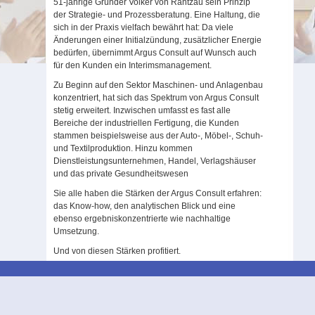
51-jährige Gründer Volker von Rantzau sein Prinzip
der Strategie- und Prozessberatung. Eine Haltung, die
sich in der Praxis vielfach bewährt hat: Da viele
Änderungen einer Initialzündung, zusätzlicher Energie
bedürfen, übernimmt Argus Consult auf Wunsch auch
für den Kunden ein Interimsmanagement.
Zu Beginn auf den Sektor Maschinen- und Anlagenbau
konzentriert, hat sich das Spektrum von Argus Consult
stetig erweitert. Inzwischen umfasst es fast alle
Bereiche der industriellen Fertigung, die Kunden
stammen beispielsweise aus der Auto-, Möbel-, Schuh-
und Textilproduktion. Hinzu kommen
Dienstleistungsunternehmen, Handel, Verlagshäuser
und das private Gesundheitswesen
Sie alle haben die Stärken der Argus Consult erfahren:
das Know-how, den analytischen Blick und eine
ebenso ergebniskonzentrierte wie nachhaltige
Umsetzung.
Und von diesen Stärken profitiert.