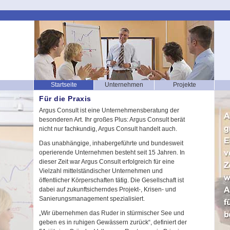
Startseite
Unternehmen
Projekte
Für die Praxis
Argus Consult ist eine Unternehmensberatung der
besonderen Art. Ihr großes Plus: Argus Consult berät
nicht nur fachkundig, Argus Consult handelt auch.
Das unabhängige, inhabergeführte und bundesweit
operierende Unternehmen besteht seit 15 Jahren. In
dieser Zeit war Argus Consult erfolgreich für eine
Vielzahl mittelständischer Unternehmen und
öffentlicher Körperschaften tätig. Die Gesellschaft ist
dabei auf zukunftsicherndes Projekt-, Krisen- und
Sanierungsmanagement spezialisiert.
„Wir übernehmen das Ruder in stürmischer See und
geben es in ruhigen Gewässern zurück“, definiert der